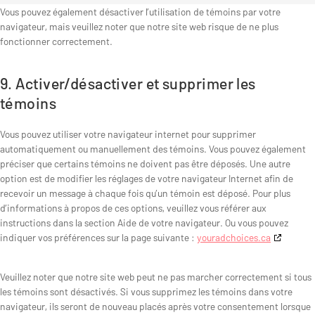
r
Vous pouvez également désactiver l’utilisation de témoins par votre
a
t
s
navigateur, mais veuillez noter que notre site web risque de ne plus
r
i
fonctionner correctement.
k
s
e
t
t
i
9. Activer/désactiver et supprimer les
i
q
témoins
n
u
g
e
s
Vous pouvez utiliser votre navigateur internet pour supprimer
automatiquement ou manuellement des témoins. Vous pouvez également
préciser que certains témoins ne doivent pas être déposés. Une autre
option est de modifier les réglages de votre navigateur Internet afin de
recevoir un message à chaque fois qu’un témoin est déposé. Pour plus
d’informations à propos de ces options, veuillez vous référer aux
instructions dans la section Aide de votre navigateur. Ou vous pouvez
indiquer vos préférences sur la page suivante :
youradchoices.ca
Veuillez noter que notre site web peut ne pas marcher correctement si tous
les témoins sont désactivés. Si vous supprimez les témoins dans votre
navigateur, ils seront de nouveau placés après votre consentement lorsque