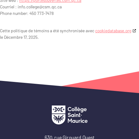
Site web :
https://portesouvertes.csm.qc.ca
Courriel :
info.college@
csm.qc.ca
Phone number: 450 773-7478
Cette politique de témoins a été synchronisée avec
cookiedatabase.org
le Décembre 17, 2025.
630, rue Girouard Ouest