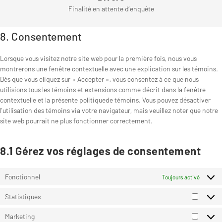
e
c
o
e
Finalité en attente d’enquête
s
t
r
e
g
s
C
e
o
v
c
l
s
o
n
s
i
o
e
8. Consentement
n
t
e
c
m
-
s
t
r
e
p
a
Lorsque vous visitez notre site web pour la première fois, nous vous
e
o
v
g
l
n
montrerons une fenêtre contextuelle avec une explication sur les témoins.
n
s
i
o
i
a
Dès que vous cliquez sur « Accepter », vous consentez à ce que nous
t
e
c
o
a
l
utilisions tous les témoins et extensions comme décrit dans la fenêtre
t
r
e
g
n
y
contextuelle et la présente politiquede témoins. Vous pouvez désactiver
o
v
g
l
z
t
l’utilisation des témoins via votre navigateur, mais veuillez noter que notre
s
i
o
e
i
site web pourrait ne plus fonctionner correctement.
e
c
o
-
c
r
e
g
a
s
v
y
l
d
8.1 Gérez vos réglages de consentement
i
o
e
s
c
u
-
e
e
t
f
Fonctionnel
n
Toujours activé
d
u
o
s
i
b
Statistiques
n
e
S
v
e
t
t
e
Marketing
s
M
a